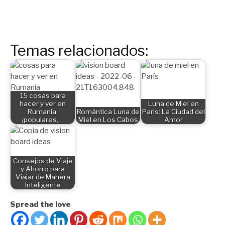
Temas relacionados:
15 cosas para
hacer y ver en
Luna de Miel en
Rumania:
Romántica Luna de
Paris: La Ciudad del
¡populares,…
Miel en Los Cabos
Amor
Consejos de Viaje
y Ahorro para
Viajar de Manera
Inteligente
Spread the love