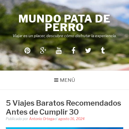
Saltar
al
MUNDO PATA DE
contenido
PERRO
Viajar es un placer, descubre cómo disfrutar la experiencia.
Pinterest
Google+
Youtube
Facebook
Twitter
Tumblr
MENÚ
5 Viajes Baratos Recomendados
Antes de Cumplir 30
Publicado por
Antonio Ortega
el
agosto 16, 2024